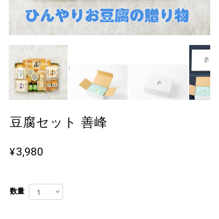
豆腐セット 善峰
¥3,980
数量