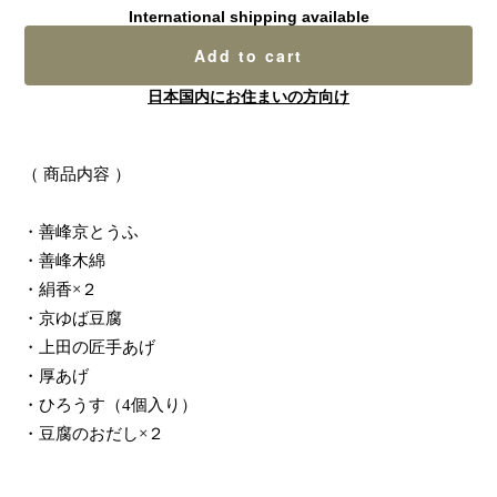
International shipping available
Add to cart
日本国内にお住まいの方向け
（ 商品内容 ）
・善峰京とうふ
・善峰木綿
・絹香×２
・京ゆば豆腐
・上田の匠手あげ
・厚あげ
・ひろうす（4個入り）
・豆腐のおだし×２