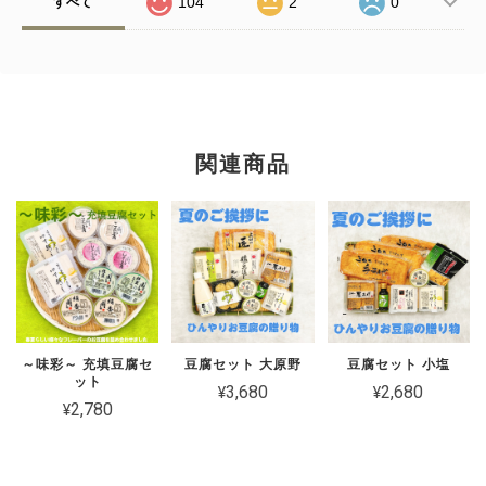
104
2
0
すべて
関連商品
～味彩～ 充填豆腐セ
豆腐セット 大原野
豆腐セット 小塩
ット
¥3,680
¥2,680
¥2,780