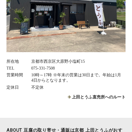
所在地
京都市西京区大原野小塩町15
TEL
075‐331‐7508
営業時間
10時～17時 ※年末の営業は30日まで。年始は1月
4日からとなります。
定休日
不定休
上田とうふ直売所へのルート
ABOUT 豆腐の取り寄せ・通販は京都 上田とうふがおす