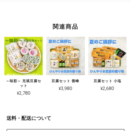
関連商品
～味彩～ 充填豆腐セ
豆腐セット 善峰
豆腐セット 小塩
ット
¥3,980
¥2,680
¥2,780
送料・配送について