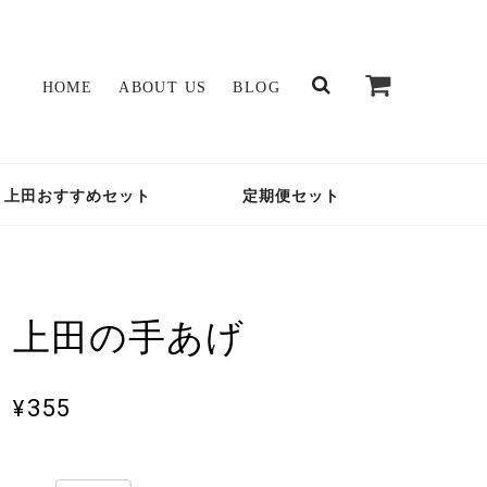
HOME
ABOUT US
BLOG
上田おすすめセット
定期便セット
上田の手あげ
¥355